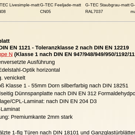
TEC Livesimple-matt
G-TEC Feeljade-matt
G-TEC Staubgrau-matt
G-
N08
CN05
RAL7037
m
latt
IN EN 1121 - Toleranzklasse 2 nach DIN EN 12219
ppe N
(Klasse 1 nach DIN EN 947/948/949/950/1192/11
henversetzte Ausführung
Edelstahl-Optik horizontal
. venickelt
ß Klasse 1 - 55mm Dorn silberfarbig nach DIN 18251
dseitig Dünnspanplatte nach DIN EN 312 Formaldehydpot
lage/CPL-Laminat: nach DIN EN 204 D3
-Laminat
ung: Premiumkante 2mm stark
fälzte 1-flg Türen nach DIN 18101 und Ganzglastürblätte