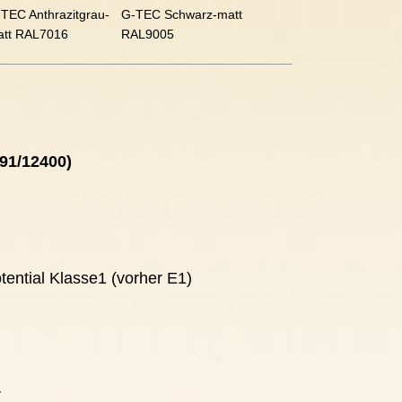
TEC Anthrazitgrau-
G-TEC Schwarz-matt
att RAL7016
RAL9005
91/12400)
ential Klasse1 (vorher E1)
r