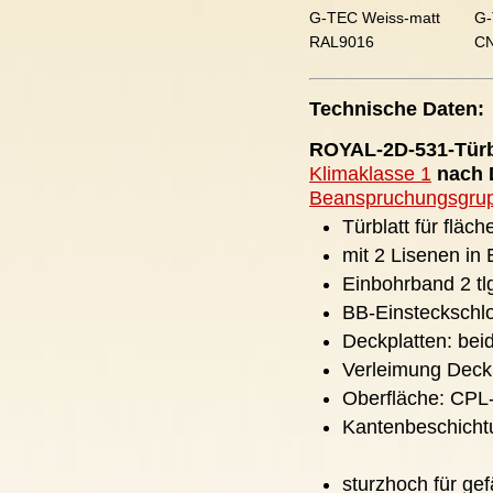
G-TEC Weiss-matt
G-
RAL9016
C
Technische Daten:
ROYAL-2D-531-Türb
Klimaklasse 1
nach D
Beanspruchungsgru
Türblatt für fläc
mit 2 Lisenen in 
Einbohrband 2 tlg
BB-Einsteckschlo
Deckplatten: bei
Verleimung Deck
Oberfläche: CPL
Kantenbeschicht
sturzhoch für ge