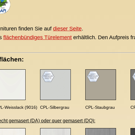
nituren finden Sie auf
dieser Seite
.
ls
flächenbündiges Türelement
erhältlich. Den Aufpreis fr
flächen:
L-Weisslack (9016)
CPL-Silbergrau
CPL-Staubgrau
C
echt gemasert (DA) oder quer gemasert (DQ):