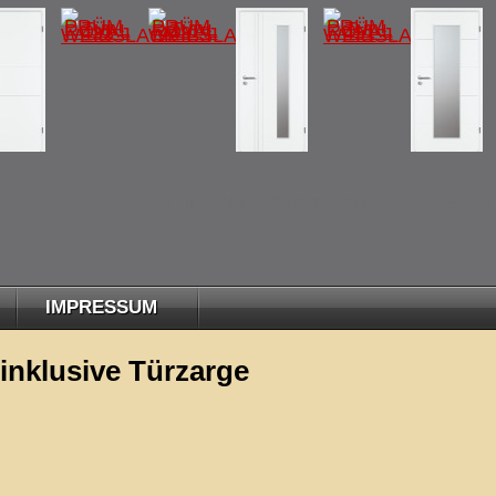
--- Für mehr Informationen klicken Sie bitt
IMPRESSUM
nklusive Türzarge