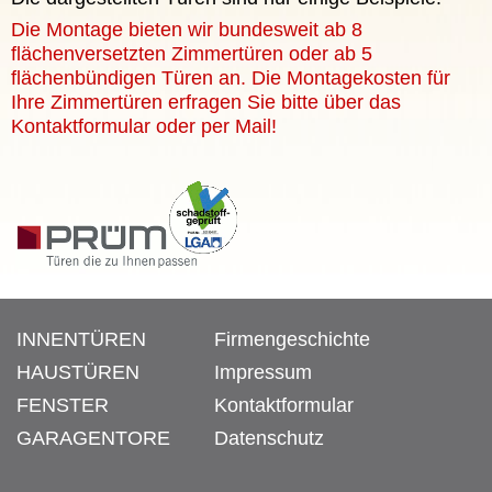
Die Montage bieten wir bundesweit ab 8
flächenversetzten Zimmertüren oder ab 5
flächenbündigen Türen an. Die Montagekosten für
Ihre Zimmertüren erfragen Sie bitte über das
Kontaktformular oder per Mail!
INNENTÜREN
Firmengeschichte
HAUSTÜREN
Impressum
FENSTER
Kontaktformular
GARAGENTORE
Datenschutz