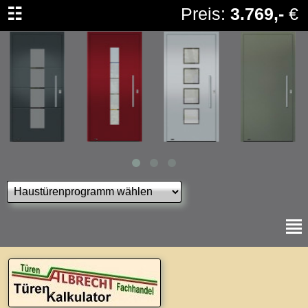
☷
Preis:
3.769,-
€