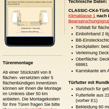
Technische Daten:
CLASSIC-CK4-Türbl
Klimaklasse 1
nach D
Beanspruchungsgru
Türblatt für fläc
Einbohrband 2 tlg
BB-Einsteckschlo
Deckplatten: beid
Verleimung Deck
Oberfläche: Deck
Türenmontage
68861
Karniskante am 
Ab einer Stückzahl von 8
flächen- versetzten oder 5
Türfutter mit Rund
flächenbündigen Innentüren
können wir Ihnen die Montage
sturzhoch für ge
im Umkreis über 50 km
Futterteile aus
anbieten. Die Montagekosten
(vorher E1)
für Ihre Türen fragen Sie bitte
Bekleidung 60 mm