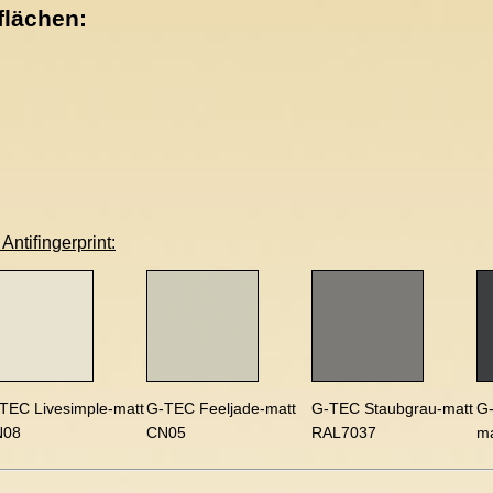
flächen:
ntifingerprint:
TEC Livesimple-matt
G-TEC Feeljade-matt
G-TEC Staubgrau-matt
G-
N08
CN05
RAL7037
m