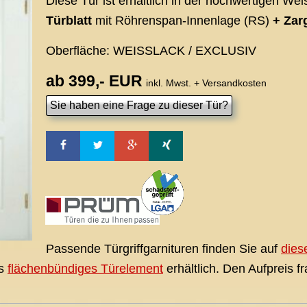
Diese Tür ist erhältlich in der hochwertigen Wei
Türblatt
mit Röhrenspan-Innenlage (RS)
+ Zar
Oberfläche: WEISSLACK / EXCLUSIV
ab 399,- EUR
inkl. Mwst. + Versandkosten
Passende Türgriffgarnituren finden Sie auf
dies
ls
flächenbündiges Türelement
erhältlich. Den Aufpreis fr