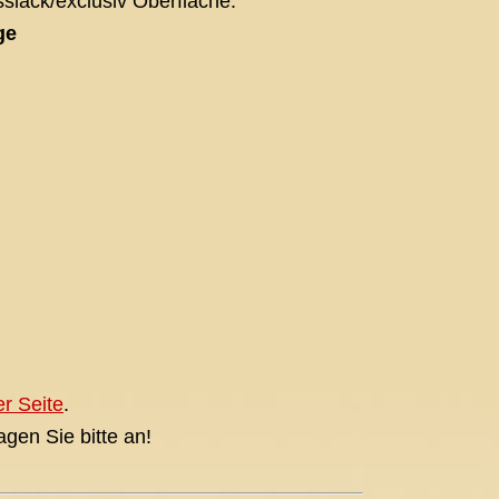
sslack/exclusiv Oberfläche.
ge
er Seite
.
agen Sie bitte an!