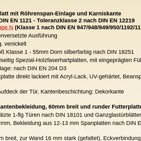
att mit Röhrenspan-Einlage und Karniskante
IN EN 1121 - Toleranzklasse 2 nach DIN EN 12219
ppe N
(Klasse 1 nach DIN EN 947/948/949/950/1192/11
henversetzte Ausführung
. venickelt
ß Klasse 1 - 55mm Dorn silberfarbig nach DIN 18251
seitig Spezial-Holzfaserhartplatten, mit eingeprägten Fü
lage: nach DIN EN 204 D3
platte direkt lackiert mit Acryl-Lack, UV-gehärtet, Be
Aufdeck der Tür, Kantenbeschichtung: Dekorkante
kantenbekleidung, 60mm breit und runder Futterplat
fälzte 1-flg Türen nach DIN 18101 und Ganzglastürblätte
 22mm, Bekleidung aus 12-13 mm Spanplatten nach DIN 
 breit, zur Wand 16 mm stark (gefaltet), Eckverbindun