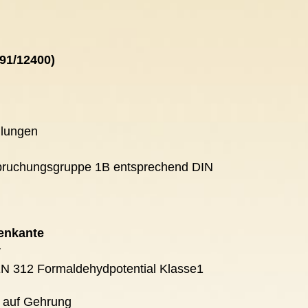
91/12400)
llungen
anspruchungsgruppe 1B entsprechend DIN
tenkante
r
EN 312 Formaldehydpotential Klasse1
g auf Gehrung