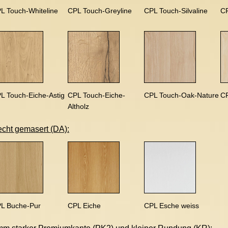
L Touch-Whiteline
CPL Touch-Greyline
CPL Touch-Silvaline
CP
L Touch-Eiche-Astig
CPL Touch-Eiche-
CPL Touch-Oak-Nature
C
Altholz
echt gemasert (DA):
L Buche-Pur
CPL Eiche
CPL Esche weiss