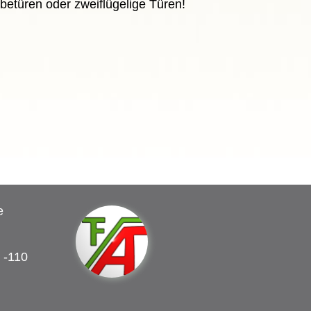
betüren oder zweiflügelige Türen!
e
 -110