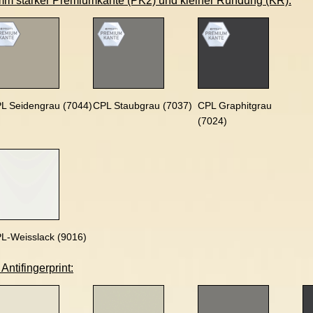
mm starker Premiumkante (PK2) und kleiner Rundung (KR):
L Seidengrau (7044)
CPL Staubgrau (7037)
CPL Graphitgrau
(7024)
L-Weisslack (9016)
ntifingerprint: