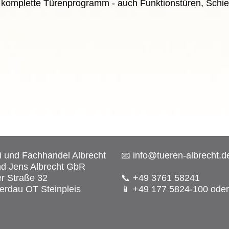
 komplette Türenprogramm - auch Funktionstüren, Schie
ei und Fachhandel Albrecht
📧 info@tueren-albrecht.d
d Jens Albrecht GbR
r Straße 32
📞 +49 3761 58241
rdau OT Steinpleis
📱 +49 177 5824-100 oder