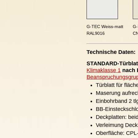
G-TEC Weiss-matt
G-
RAL9016
C
Technische Daten:
STANDARD-Türblatt
Klimaklasse 1
nach D
Beanspruchungsgru
Türblatt für fläc
Maserung aufrec
Einbohrband 2 tlg
BB-Einsteckschlo
Deckplatten: bei
Verleimung Deck
Oberfläche: CPL