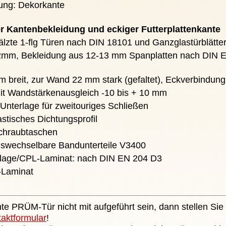
ung: Dekorkante
er Kantenbekleidung und eckiger Futterplattenkante
fälzte 1-flg Türen nach DIN 18101 und Ganzglastürblätte
 22mm, Bekleidung aus 12-13 mm Spanplatten nach DIN 
 breit, zur Wand 22 mm stark (gefaltet), Eckverbindun
it Wandstärkenausgleich -10 bis + 10 mm
 Unterlage für zweitouriges Schließen
stisches Dichtungsprofil
chraubtaschen
auswechselbare Bandunterteile V3400
lage/CPL-Laminat: nach DIN EN 204 D3
-Laminat
te PRÜM-Tür nicht mit aufgeführt sein, dann stellen Sie 
taktformular
!