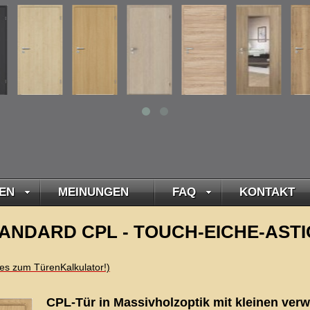
EN
MEINUNGEN
FAQ
KONTAKT
ANDARD CPL - TOUCH-EICHE-ASTIG -
t es zum TürenKalkulator!)
CPL-Tür in Massivholzoptik mit kleinen ver