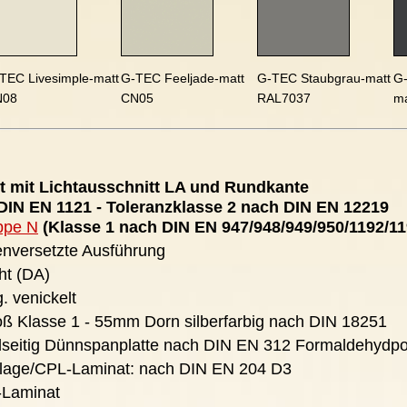
TEC Livesimple-matt
G-TEC Feeljade-matt
G-TEC Staubgrau-matt
G-
N08
CN05
RAL7037
m
 mit Lichtausschnitt LA und Rundkante
IN EN 1121 - Toleranzklasse 2 nach DIN EN 12219
ppe N
(Klasse 1 nach DIN EN 947/948/949/950/1192/11
henversetzte Ausführung
ht (DA)
. venickelt
ß Klasse 1 - 55mm Dorn silberfarbig nach DIN 18251
dseitig Dünnspanplatte nach DIN EN 312 Formaldehydpot
lage/CPL-Laminat: nach DIN EN 204 D3
-Laminat