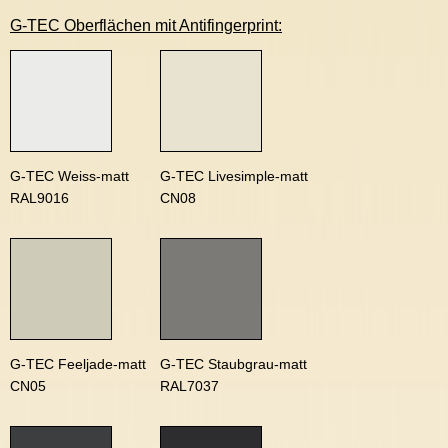
G-TEC Oberflächen mit Antifingerprint:
G-TEC Weiss-matt
G-TEC Livesimple-matt
RAL9016
CN08
G-TEC Feeljade-matt
G-TEC Staubgrau-matt
CN05
RAL7037