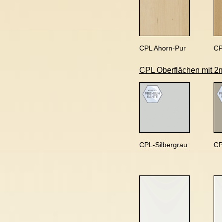
CPL Ahorn-Pur
CP
CPL Oberflächen mit 2
CPL-Silbergrau
CP