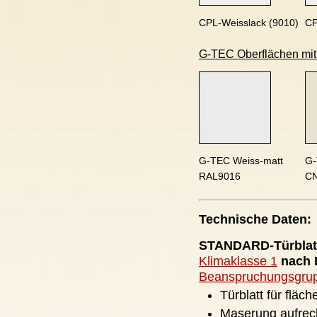
CPL-Weisslack (9010)
CP
G-TEC Oberflächen mit A
G-TEC Weiss-matt
G-
RAL9016
C
Technische Daten:
STANDARD-Türblat
Klimaklasse 1
nach D
Beanspruchungsgru
Türblatt für fläc
Maserung aufrec