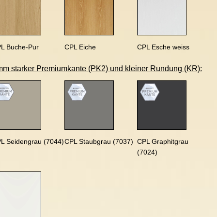
L Buche-Pur
CPL Eiche
CPL Esche weiss
mm starker Premiumkante (PK2) und kleiner Rundung (KR):
L Seidengrau (7044)
CPL Staubgrau (7037)
CPL Graphitgrau
(7024)