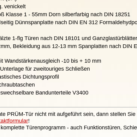
. venickelt
ß Klasse 1 - 55mm Dorn silberfarbig nach DIN 18251
dseitig Dünnspanplatte nach DIN EN 312 Formaldehydpot
fälzte 1-flg Türen nach DIN 18101 und Ganzglastürblätte
 22mm, Bekleidung aus 12-13 mm Spanplatten nach DIN 
it Wandstärkenausgleich -10 bis + 10 mm
 Unterlage für zweitouriges Schließen
stisches Dichtungsprofil
chraubtaschen
auswechselbare Bandunterteile V3400
te PRÜM-Tür nicht mit aufgeführt sein, dann stellen Sie 
taktformular
!
 komplette Türenprogramm - auch Funktionstüren, Schie