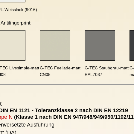
L-Weisslack (9016)
ntifingerprint:
TEC Livesimple-matt
G-TEC Feeljade-matt
G-TEC Staubgrau-matt
G-
N08
CN05
RAL7037
m
t
IN EN 1121 - Toleranzklasse 2 nach DIN EN 12219
ppe N
(Klasse 1 nach DIN EN 947/948/949/950/1192/11
henversetzte Ausführung
ht (DA)