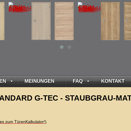
EN
MEINUNGEN
FAQ
KONTAKT
ANDARD G-TEC - STAUBGRAU-MATT-
t es zum TürenKalkulator!)