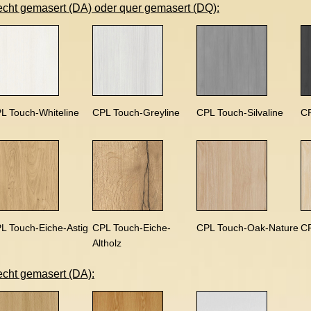
echt gemasert (DA) oder quer gemasert (DQ):
L Touch-Whiteline
CPL Touch-Greyline
CPL Touch-Silvaline
CP
L Touch-Eiche-Astig
CPL Touch-Eiche-
CPL Touch-Oak-Nature
C
Altholz
echt gemasert (DA):