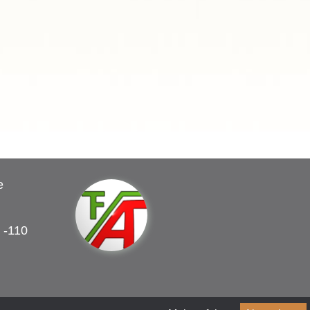
e
 -110